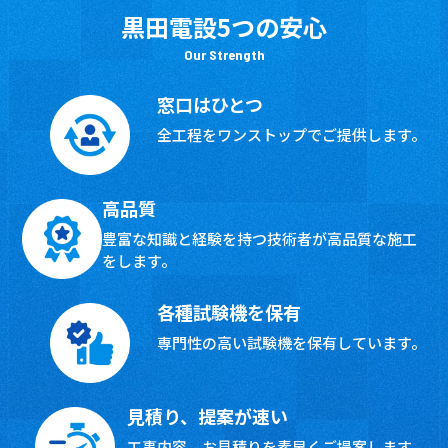
黒田電設5つの安心
Our Strength
窓口はひとつ
全工程をワンストップで
ご提供します。
高品質
豊富な知識と経験を持つ技術者が高品質な施工
をします。
各種試験機を保有
専門性の高い試験機を
保有しています。
見積り、提案が速い
工事内容、お見積りを素早く
ご提案します。