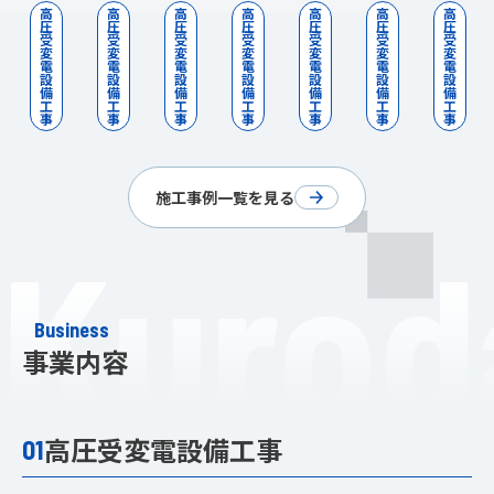
か１
ビ
ル
ビ
ビ
ル
か１
高
高
高
高
高
高
高
圧
圧
圧
圧
圧
圧
圧
高圧
ル
非常
ル
ル
高圧
高圧
受
受
受
受
受
受
受
変
変
変
変
変
変
変
機器
変圧
電源
変圧
高圧
母線
機器
電
電
電
電
電
電
電
改修
器更
用蓄
器更
配管
更新
改修
設
設
設
設
設
設
設
備
備
備
備
備
備
備
工事
新工
電池
新工
新設
工事
工事
工
工
工
工
工
工
工
事
事
事
事
事
事
事
事
設置
事
工事
工事
施工事例一覧を見る
Kurod
Business
事業内容
高圧受変電設備工事
01