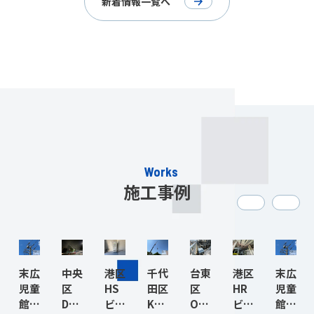
新着情報一覧へ
Works
施工事例
末広
中央
港区
千代
台東
港区
末広
児童
区
HS
田区
区
HR
児童
館ほ
DT
ビ
KN
OU
ビ
館ほ