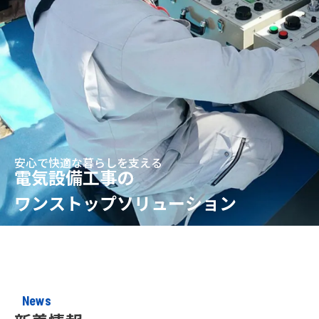
安心で快適な暮らしを支える
安心で快適な暮らしを支える
電気設備工事の
電気設備工事の
じっくり、成長。
ワンストップソリューション
ワンストップソリューション
ともに社会を支える仕事をしよう
News